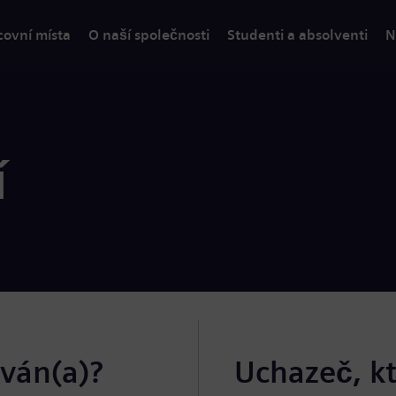
covní místa
O naší společnosti
Studenti a absolventi
N
í
ován(a)?
Uchazeč, k