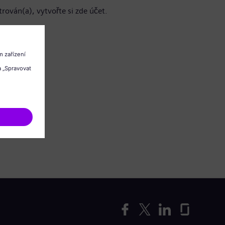
trován(a), vytvořte si zde účet.