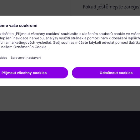
Pokud ještě nejste zaregis
Vytvořit profil