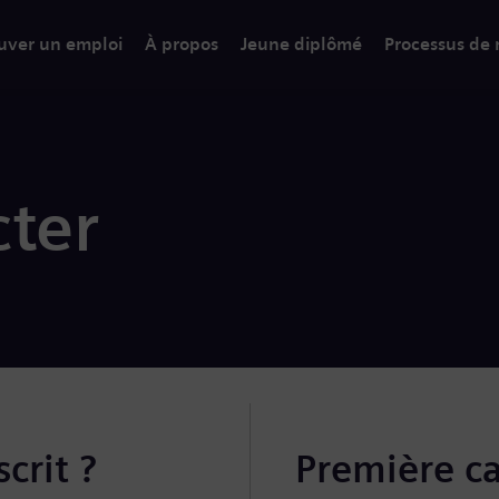
uver un emploi
À propos
Jeune diplômé
Processus de
ter
crit ?
Première c