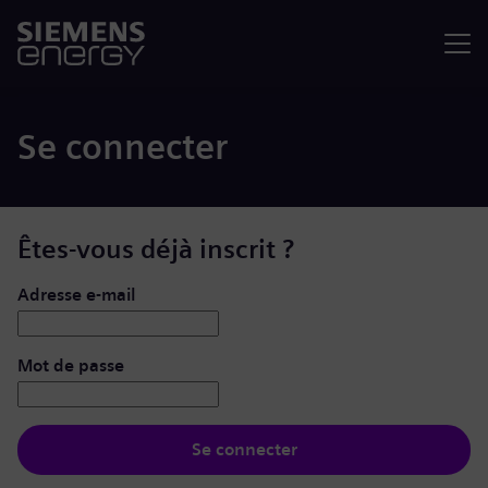
Menu
Se connecter
Êtes-vous déjà inscrit ?
Se connecter : nom d’utilisateur et mot de passe
Adresse e-mail
Mot de passe
Se connecter