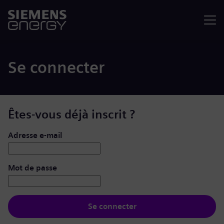
Menu
Se connecter
Êtes-vous déjà inscrit ?
Se connecter : nom d’utilisateur et mot de passe
Adresse e-mail
Mot de passe
Se connecter