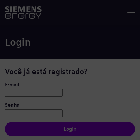
Menu
Login
Você já está registrado?
Login: usuário e senha
E-mail
Senha
Login