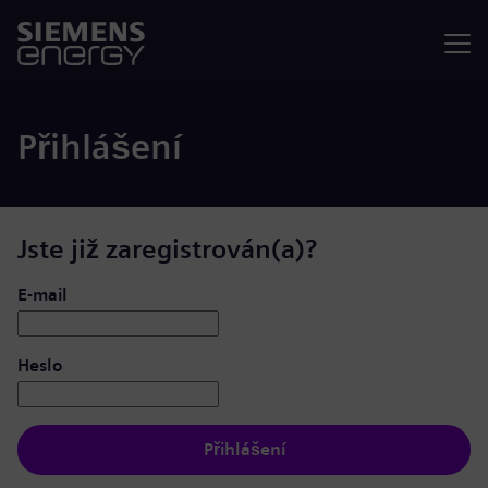
Nabídka
Přihlášení
Jste již zaregistrován(a)?
Přihlášení: uživatel a heslo
E-mail
Heslo
Přihlášení