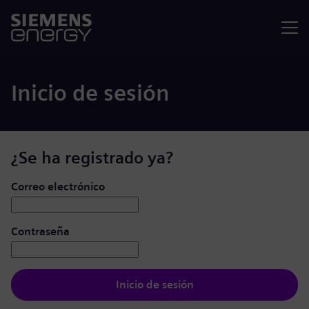
Menú
Inicio de sesión
¿Se ha registrado ya?
Iniciar de sesión: usuario y contraseña
Correo electrónico
Contraseña
Inicio de sesión