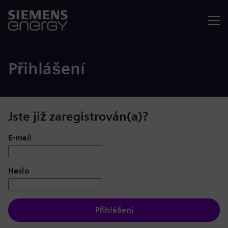
Nabídka
Přihlášení
Jste již zaregistrován(a)?
Přihlášení: uživatel a heslo
E-mail
Heslo
Přihlášení