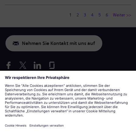
1
2
3
4
5
6
Weiter >>
Nehmen Sie Kontakt mit uns auf
Nur USA: Vorkehrungen für Behinderte anfragen
Bewerbung unter Berücksichtigung von Arbeitsbedingungen
siemens-energy.com
Globale Webseite
Unternehmensinformationen
Datenschutzerklärung
Hinweis auf Cookies
Nutzungsbedingungen
Digitale ID