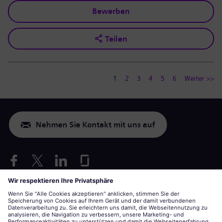
Bewerben
Teilen
1
2
3
4
5
6
Weiter >>
Nehmen Sie Kontakt mit uns auf
Nur USA: Vorkehrungen für Behinderte anfragen
Bewerbung unter Berücksichtigung von Arbeitsbedingungen
siemens-energy.com
Globale Webseite