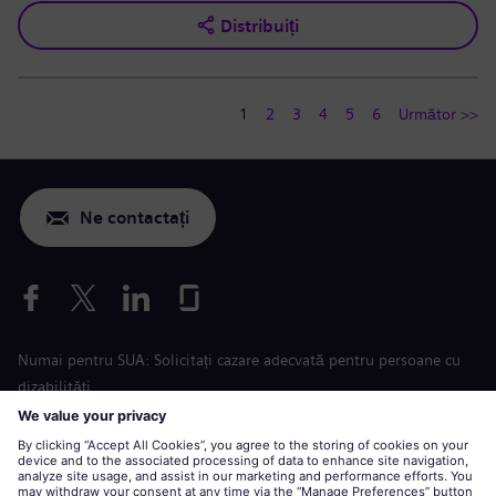
Distribuiți
1
2
3
4
5
6
Următor >>
Ne contactați
Numai pentru SUA: Solicitați cazare adecvată pentru persoane cu
dizabilități
Aplicare condiții de muncă
siemens-energy.com
Site global