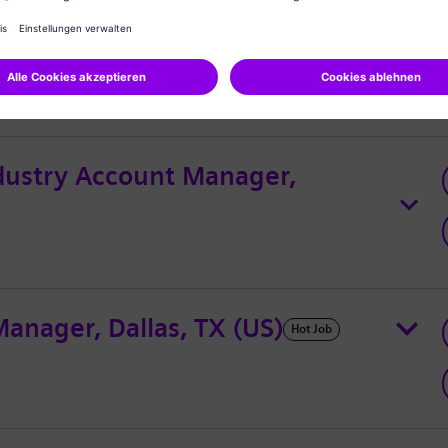
GER (Orlando, FL)
ndustry Account Manager,
anager, Dallas, TX (US)
Hot Job