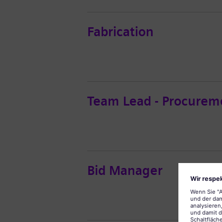
Fabrication
Team Lead - Procureme
Bid Manager