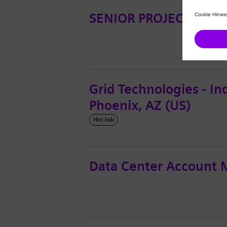
SENIOR PROJECT MANA
Grid Technologies - I
Phoenix, AZ (US)
Hot Job
Data Center Account M