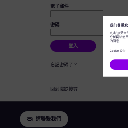
登入：使用者和密碼
電子郵件
密碼
登入
忘記密碼了？
回到職缺搜尋
請聯繫我們