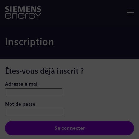
Menu
Inscription
Êtes-vous déjà inscrit ?
Se connecter : nom d’utilisateur et mot de passe
Adresse e-mail
Mot de passe
Se connecter