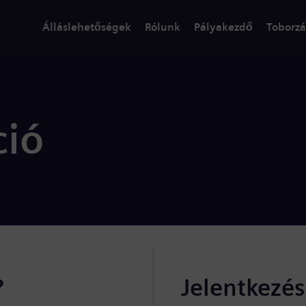
Álláslehetőségek
Rólunk
Pályakezdő
Toborzá
ció
?
Jelentkezé