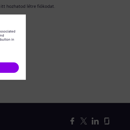
itt hozhatod létre fiókodat.