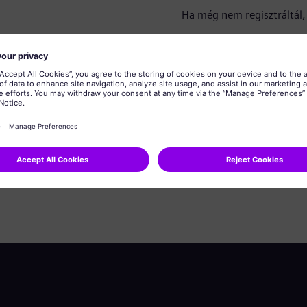
Ha még nem regisztráltál, 
Profil létrehozása