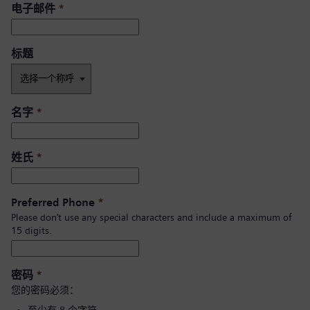
电子邮件
*
标题
名字
*
姓氏
*
Preferred Phone
*
Please don’t use any special characters and include a maximum of
15 digits.
密码
*
您的密码必须：