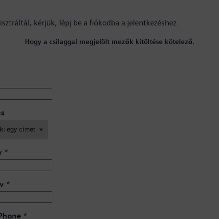
sztráltál, kérjük,
lépj be a fiókodba
a jelentkezéshez.
Hogy a csilaggal megjelölt mezők kitöltése kötelező.
ás
v
*
v
*
 Phone
*