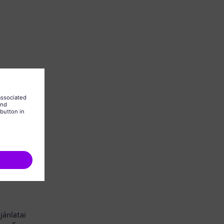
 is kell
jánlatai