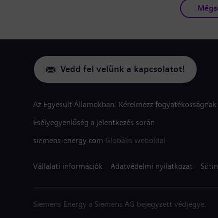
Mégs
Vedd fel velünk a kapcsolatot!
Az Egyesült Államokban: Kérelmezz fogyatékosságnak 
Esélyegyenlőség a jelentkezés során
siemens-energy.com
Globális weboldal
Vállalati információk
Adatvédelmi nyilatkozat
Sütin
Siemens Energy a Siemens AG bejegyzett védjegye.