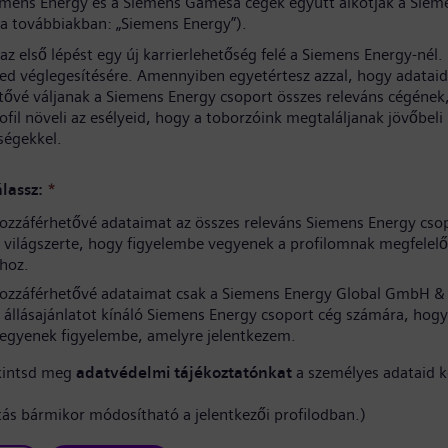
iemens Energy és a Siemens Gamesa cégek együtt alkotják a Siem
(a továbbiakban: „Siemens Energy”).
az első lépést egy új karrierlehetőség felé a Siemens Energy-nél
sed véglegesítésére. Amennyiben egyetértesz azzal, hogy adataid
tővé váljanak a Siemens Energy csoport összes releváns cégének
rofil növeli az esélyeid, hogy a toborzóink megtaláljanak jövőbeli
ségekkel.
lassz:
*
ozzáférhetővé adataimat az összes releváns Siemens Energy cso
világszerte, hogy figyelembe vegyenek a profilomnak megfelelő
hoz.
ozzáférhetővé adataimat csak a Siemens Energy Global GmbH & 
 állásajánlatot kínáló Siemens Energy csoport cég számára, hogy
vegyenek figyelembe, amelyre jelentkezem.
kintsd meg
adatvédelmi tájékoztatónkat
a személyes adataid k
ítás bármikor módosítható a jelentkezői profilodban.)