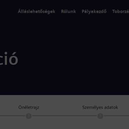
Álláslehetőségek
Rólunk
Pályakezdő
Toborzá
ció
Önéletrajz
Személyes adatok
2
3