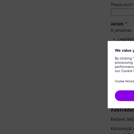
Please don’t
Jelszó
*
A jelszónak:
Legalább 
Kis- és 
tartalma
Nem tart
Nem tart
Jelszó meg
Adatvédel
Kedves Jelö
Köszönjük 