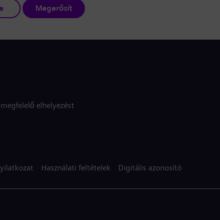
e
Megerősít
megfelelő elhelyezést
yilatkozat
Használati feltételek
Digitális azonosító