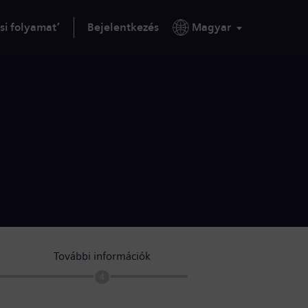
si folyamat’
Bejelentkezés
Magyar
További információk
4