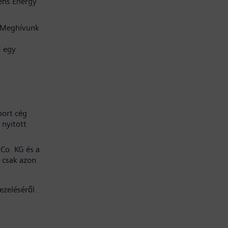
ens Energy
. Meghívunk
, egy
port cég
 nyitott
Co. KG és a
 csak azon
ezeléséről.