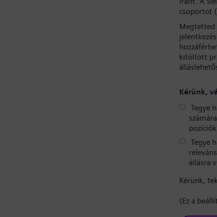
iránt. A S
csoportot 
Megtetted 
jelentkezé
hozzáférhe
kitöltött p
álláslehető
Kérünk, vá
Tegye h
számára 
pozíciók
Tegye h
releváns
állásra 
Kérünk, te
(Ez a beáll