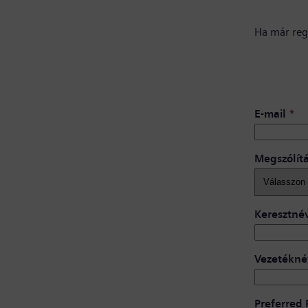
Ha már regi
E-mail
*
Megszólít
Keresztné
Vezetékné
Preferred