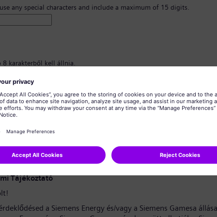
 use any special characters and include a maximum of 15 digits.
8 karakterből kell állnia.
nagybetűs karaktereket, valamint legalább egy számot és egy szimbólumot
znia.
almazhat személyes adatokat.
almazhat gyakran használt szavakat.
erősítése
*
mi Tájékoztató
lt!
érdeklődésed a Siemens Energy és/vagy a Siemens Gamesa állása