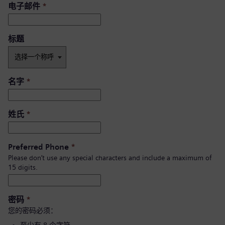
电子邮件
*
标题
名字
*
姓氏
*
Preferred Phone
*
Please don’t use any special characters and include a maximum of
15 digits.
密码
*
您的密码必须：