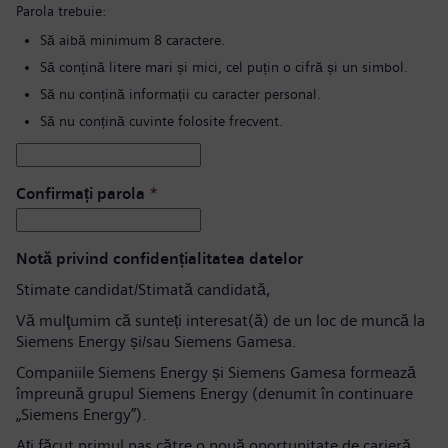
Parola trebuie:
Să aibă minimum 8 caractere.
Să conțină litere mari și mici, cel puțin o cifră și un simbol.
Să nu conțină informații cu caracter personal.
Să nu conțină cuvinte folosite frecvent.
Confirmați parola
*
Notă privind confidențialitatea datelor
Stimate candidat/Stimată candidată,
Vă mulţumim că sunteți interesat(ă) de un loc de muncă la
Siemens Energy și/sau Siemens Gamesa.
Companiile Siemens Energy și Siemens Gamesa formează
împreună grupul Siemens Energy (denumit în continuare
„Siemens Energy”).
Aţi făcut primul pas către o nouă oportunitate de carieră