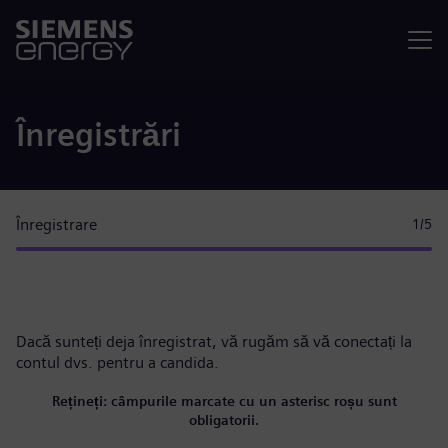
Meniu
Înregistrări
Înregistrare
1
/5
Dacă sunteți deja înregistrat, vă rugăm
să vă conectați la
contul dvs.
pentru a candida.
Rețineți: câmpurile marcate cu un asterisc roșu sunt
obligatorii.