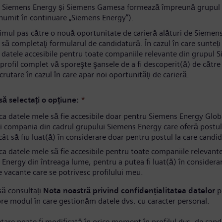
 Siemens Energy și Siemens Gamesa formează împreună grupul
numit în continuare „Siemens Energy”).
rimul pas către o nouă oportunitate de carieră alături de Siemen
să completaţi formularul de candidatură. În cazul în care sunteți
i datele accesibile pentru toate companiile relevante din grupul 
profil complet vă sporeşte şansele de a fi descoperit(ă) de către s
ecrutare în cazul în care apar noi oportunităţi de carieră.
ă selectați o opțiune:
*
ca datele mele să fie accesibile doar pentru Siemens Energy Gl
i compania din cadrul grupului Siemens Energy care oferă postul
ncât să fiu luat(ă) în considerare doar pentru postul la care candi
a datele mele să fie accesibile pentru toate companiile relevant
Energy din întreaga lume, pentru a putea fi luat(ă) în considera
e vacante care se potrivesc profilului meu.
ă consultați
Nota noastră privind confidențialitatea datelor
p
pre modul în care gestionăm datele dvs. cu caracter personal.
tare poate fi modificată în orice moment în profilul dvs. de cand