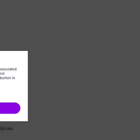
și/sau