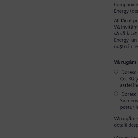
Companiile
Energy (de
Aţi făcut p
Vă invităm 
să vă faceț
Energy, un 
noştri în r
Vă rugăm s
Doresc 
Co. KG ş
astfel î
Doresc c
Siemens 
posturil
Vă rugăm s
detalii des
(Această se