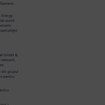
 Siemens
s Energy.
 de acord
Siemens
pecialiştii
obal GmbH &
 relevant,
dez.
e din grupul
re pentru
entru
idat.)