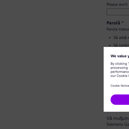
Please don’t
Parolă
*
Parola trebui
Să aibă 
Să conțin
Să nu co
Să nu co
Confirmați
Notă privi
Stimate ca
Vă mulţumi
Siemens G