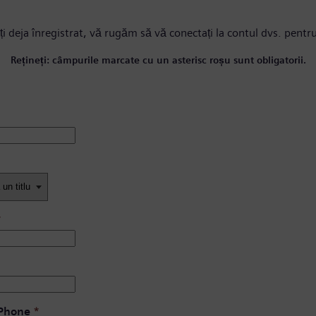
ți deja înregistrat, vă rugăm
să vă conectați la contul dvs.
pentru
Rețineți: câmpurile marcate cu un asterisc roșu sunt obligatorii.
*
 Phone
*