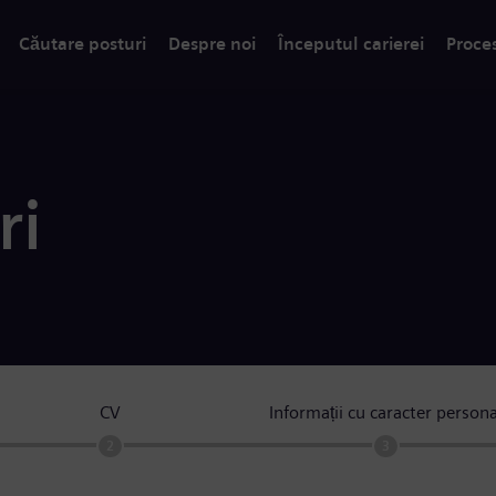
Căutare posturi
Despre noi
Începutul carierei
Proce
ri
CV
Informații cu caracter persona
2
3