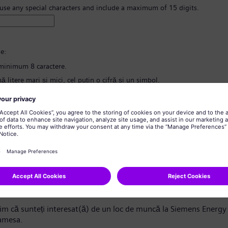
 use any special characters and include a maximum of 15 digits.
e:
minimum 8 caractere.
ă litere mari și mici, cel puțin o cifră și un simbol.
nțină informații cu caracter personal.
nțină cuvinte folosite frecvent.
 parola
*
nd confidențialitatea datelor
ndidat/Stimată candidată,
m că sunteți interesat(ă) de un loc de muncă la Siemens Energy 
amesa.