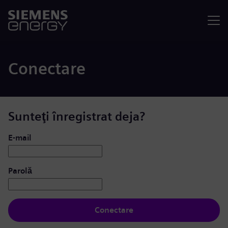
Meniu
Conectare
Sunteţi înregistrat deja?
Conectare: utilizator și parolă
E-mail
Parolă
Conectare