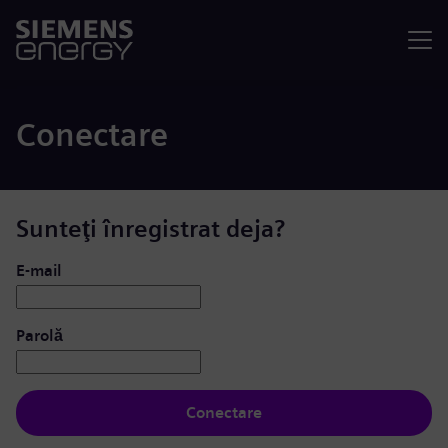
Meniu
Conectare
Sunteţi înregistrat deja?
Conectare: utilizator și parolă
E-mail
Parolă
Conectare