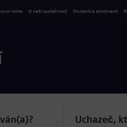
covní místa
O naší společnosti
Studenti a absolventi
N
í
ován(a)?
Uchazeč, k