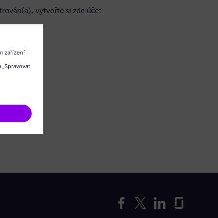
trován(a), vytvořte si zde účet.