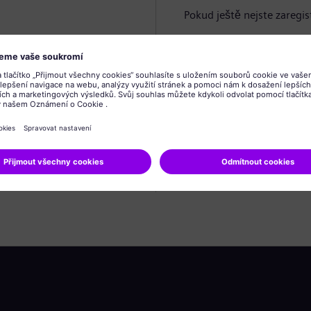
Pokud ještě nejste zaregis
Vytvořit profil