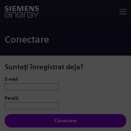
Meniu
Conectare
Sunteţi înregistrat deja?
Conectare: utilizator și parolă
E-mail
Parolă
Conectare