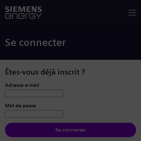
Menu
Se connecter
Êtes-vous déjà inscrit ?
Se connecter : nom d’utilisateur et mot de passe
Adresse e-mail
Mot de passe
Se connecter