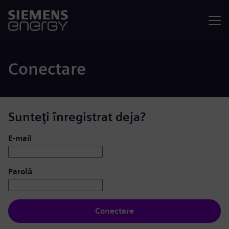
Meniu
Conectare
Sunteţi înregistrat deja?
Conectare: utilizator și parolă
E-mail
Parolă
Conectare