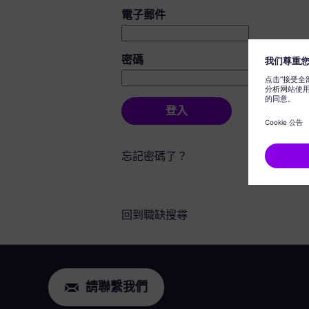
登入：使用者和密碼
電子郵件
密碼
登入
忘記密碼了？
回到職缺搜尋
請聯繫我們