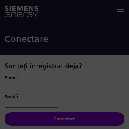
Meniu
Conectare
Sunteţi înregistrat deja?
Conectare: utilizator și parolă
E-mail
Parolă
Conectare