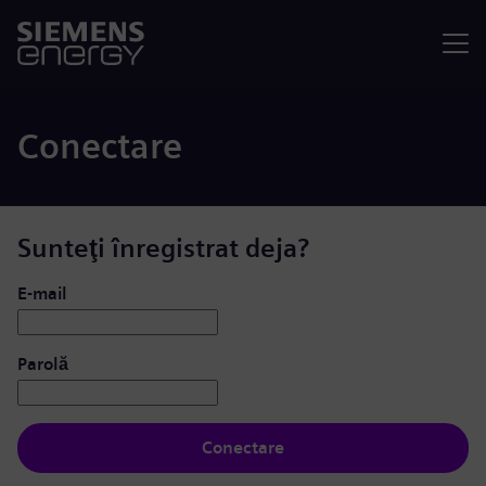
Meniu
Conectare
Sunteţi înregistrat deja?
Conectare: utilizator și parolă
E-mail
Parolă
Conectare