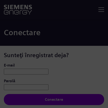
Meniu
Conectare
Sunteţi înregistrat deja?
Conectare: utilizator și parolă
E-mail
Parolă
Conectare