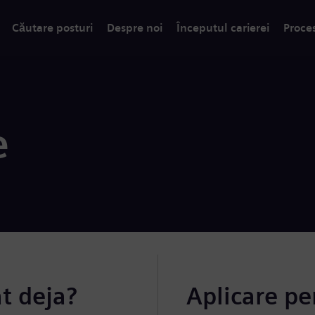
Căutare posturi
Despre noi
Începutul carierei
Proce
e
at deja?
Aplicare pe