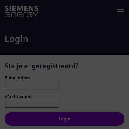
Menu
Login
Sta je al geregistreerd?
Inloggen: gebruiker en wachtwoord
E-mailadres
Wachtwoord
Login