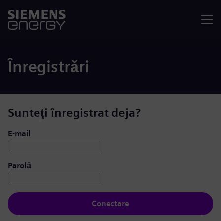
Meniu
Înregistrări
Sunteţi înregistrat deja?
Conectare: utilizator și parolă
E-mail
Parolă
Conectare