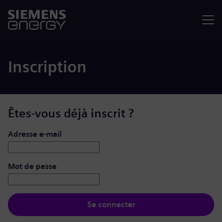
Menu
Inscription
Êtes-vous déjà inscrit ?
Se connecter : nom d’utilisateur et mot de passe
Adresse e-mail
Mot de passe
Se connecter