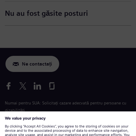
Nu au fost găsite posturi
Ne contactați
Numai pentru SUA: Solicitați cazare adecvată pentru persoane cu
dizabilități
Aplicare condiții de muncă
siemens-energy.com
Site global