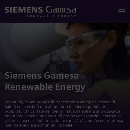
Meniu
Siemens Gamesa
Renewable Energy
Împreună, ne-am propus să transformăm energia sustenabilă,
fiabilă și accesibilă în realitate prin depășirea granițelor
posibilului. În calitate de lider în industria eoliană și producător
de turbine eoliene, ne preocupă promovarea tranziției energetice
și furnizarea de soluții inovatoare care să răspundă cererii tot mai
mari de energie a comunității globale.