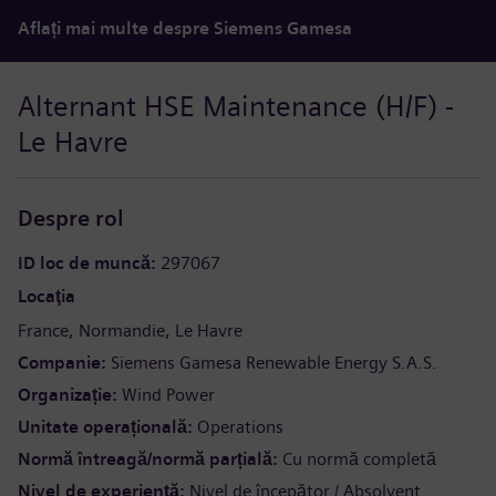
Aflați mai multe despre Siemens Gamesa
Alternant HSE Maintenance (H/F) -
Le Havre
Despre rol
ID loc de muncă
297067
Locaţia
France
Normandie
Le Havre
Companie
Siemens Gamesa Renewable Energy S.A.S.
Organizație
Wind Power
Unitate operațională
Operations
Normă întreagă/normă parțială
Cu normă completă
Nivel de experiență
Nivel de începător / Absolvent