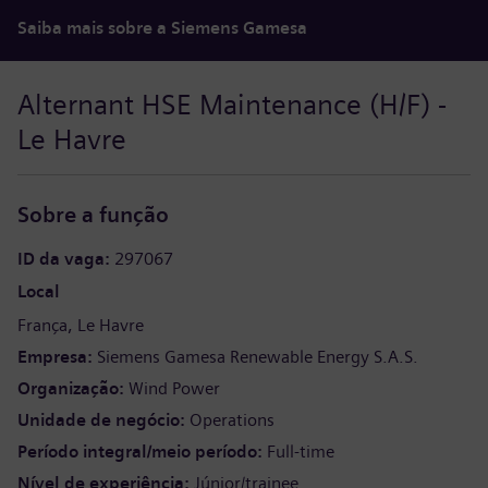
Saiba mais sobre a Siemens Gamesa
Alternant HSE Maintenance (H/F) -
Le Havre
Sobre a função
ID da vaga
297067
Local
França
Le Havre
Empresa
Siemens Gamesa Renewable Energy S.A.S.
Organização
Wind Power
Unidade de negócio
Operations
Período integral/meio período
Full-time
Nível de experiência
Júnior/trainee