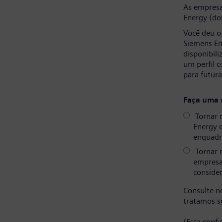
As empresa
Energy (do
Você deu o
Siemens En
disponibil
um perfil 
para futur
Faça uma 
Tornar 
Energy 
enquadr
Tornar 
empresa
consider
Consulte 
tratamos s
(Esta conf