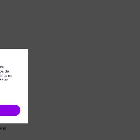
.
ens