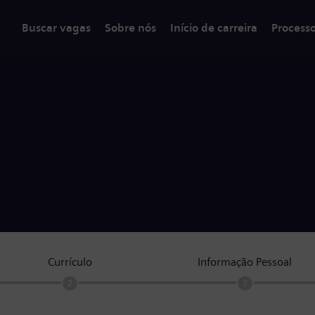
Buscar vagas
Sobre nós
Início de carreira
Process
Currículo
Informação Pessoal
2
3