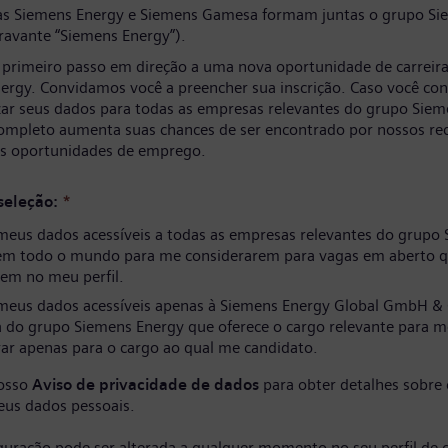
s Siemens Energy e Siemens Gamesa formam juntas o grupo Si
ravante “Siemens Energy”).
 primeiro passo em direção a uma nova oportunidade de carreir
ergy. Convidamos você a preencher sua inscrição. Caso você co
izar seus dados para todas as empresas relevantes do grupo Siem
completo aumenta suas chances de ser encontrado por nossos re
as oportunidades de emprego.
seleção:
*
meus dados acessíveis a todas as empresas relevantes do grupo
em todo o mundo para me considerarem para vagas em aberto q
em no meu perfil.
meus dados acessíveis apenas à Siemens Energy Global GmbH & 
 do grupo Siemens Energy que oferece o cargo relevante para m
ar apenas para o cargo ao qual me candidato.
nosso
Aviso de privacidade de dados
para obter detalhes sobre
eus dados pessoais.
iguração pode ser alterada a qualquer momento no seu perfil de 