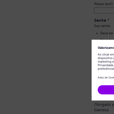
Please don’t
Senha
*
Sua senha:
Deve ter
Deve ter
Não deve
Não deve
Confirmaç
Aviso de 
Prezado ca
Obrigado p
Gamesa.