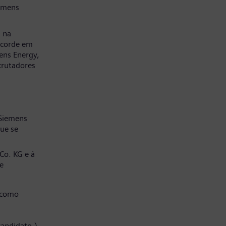
emens
a na
ncorde em
ens Energy,
crutadores
 Siemens
ue se
Co. KG e à
e
 como
candidato.)