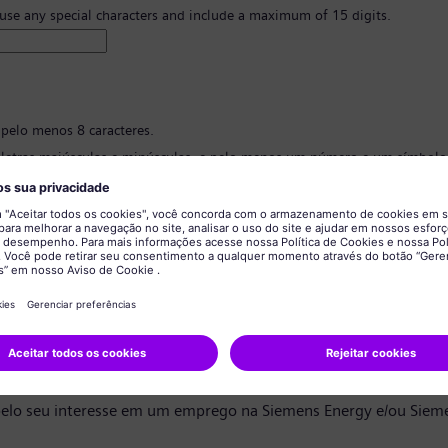
 use any special characters and include a maximum of 15 digits.
 pelo menos 8 caracteres.
 letras maiúsculas e minúsculas, e pelo menos um número e um símbolo
 ter nenhuma informação pessoal.
 conter palavras comumente usadas.
ão de senha
*
privacidade de dados
ndidato,
elo seu interesse em um emprego na Siemens Energy e/ou Siem