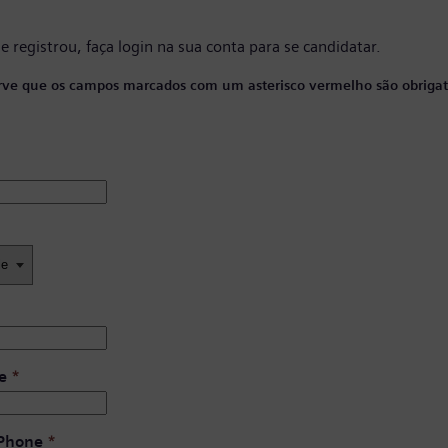
se registrou, faça
login na sua conta
para se candidatar.
ve que os campos marcados com um asterisco vermelho são obrigató
e
*
 Phone
*