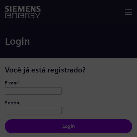
Menu
Login
Você já está registrado?
Login: usuário e senha
E-mail
Senha
Login