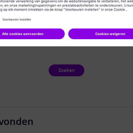
Zoeken
evonden