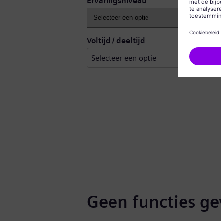
Ervaringsniveau
Voltijd / deeltijd
Geen functies g