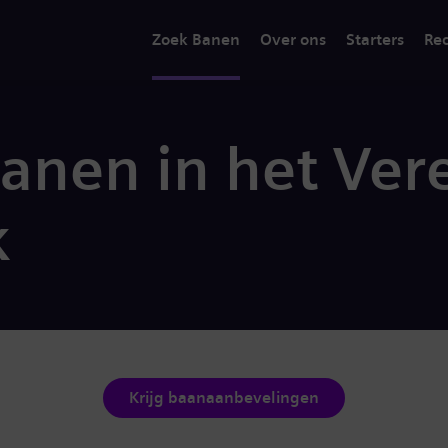
Zoek Banen
Over ons
Starters
Rec
anen in het Ver
k
Krijg baanaanbevelingen