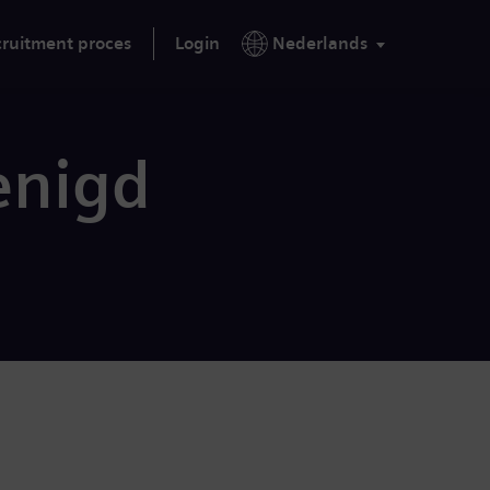
ruitment proces
Login
Nederlands
enigd