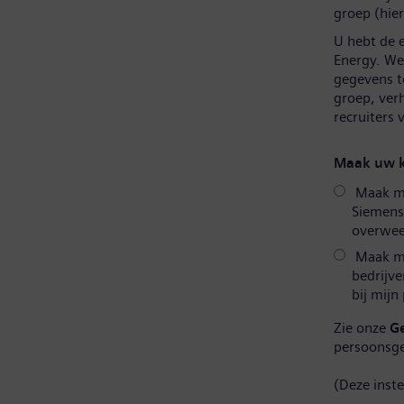
groep (hier
U hebt de 
Energy. We 
gegevens t
groep, ver
recruiters
Maak uw k
Maak mij
Siemens
overweeg
Maak mi
bedrijve
bij mijn
Zie onze
G
persoonsg
(Deze inst