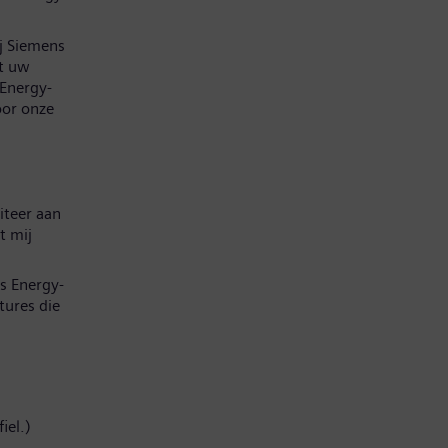
ij Siemens
at uw
 Energy-
oor onze
iteer aan
t mij
s Energy-
tures die
iel.)