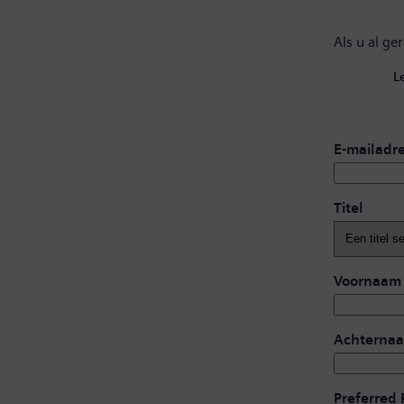
Als u al ge
L
E-mailadr
Titel
Voornaam
Achterna
Preferred