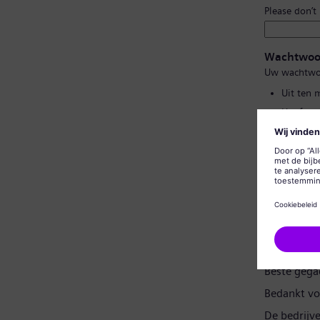
Please don’t
Wachtwoo
Uw wachtwo
Uit ten 
Hoofd- e
Geen van
Geen vee
Wachtwoor
Gegevensp
Beste gega
Bedankt vo
De bedrijv