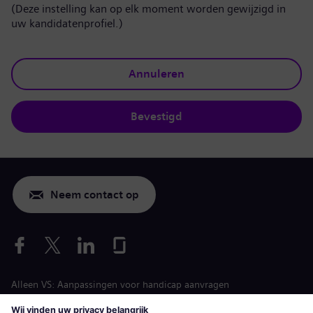
(Deze instelling kan op elk moment worden gewijzigd in
uw kandidatenprofiel.)
Annuleren
Bevestigd
Neem contact op
Alleen VS: Aanpassingen voor handicap aanvragen
Arbeidsvoorwaarden vacature