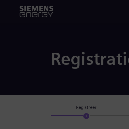
Registrat
Registreer
1