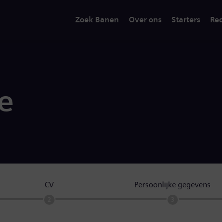
Zoek Banen
Over ons
Starters
Rec
ie
CV
Persoonlijke gegevens
2
3