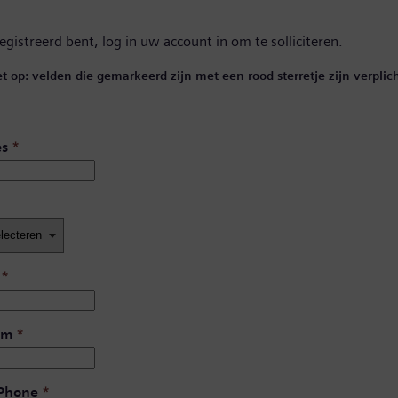
registreerd bent,
log in uw account in
om te solliciteren.
et op: velden die gemarkeerd zijn met een rood sterretje zijn verplich
es
*
*
am
*
 Phone
*