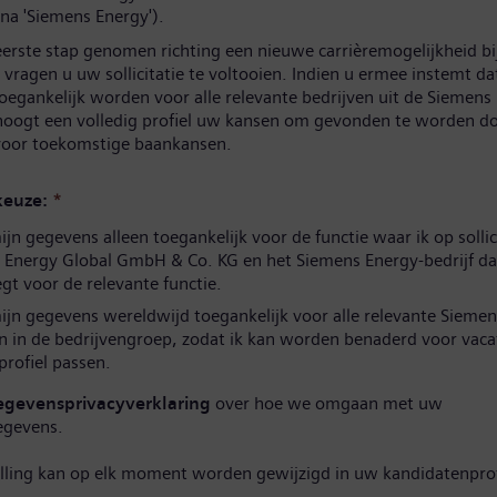
na 'Siemens Energy').
eerste stap genomen richting een nieuwe carrièremogelijkheid b
vragen u uw sollicitatie te voltooien. Indien u ermee instemt d
oegankelijk worden voor alle relevante bedrijven uit de Siemens
hoogt een volledig profiel uw kansen om gevonden te worden d
 voor toekomstige baankansen.
euze:
*
n gegevens alleen toegankelijk voor de functie waar ik op sollic
 Energy Global GmbH & Co. KG en het Siemens Energy-bedrijf da
t voor de relevante functie.
jn gegevens wereldwijd toegankelijk voor alle relevante Siemen
n in de bedrijvengroep, zodat ik kan worden benaderd voor vaca
 profiel passen.
egevensprivacyverklaring
over hoe we omgaan met uw
egevens.
elling kan op elk moment worden gewijzigd in uw kandidatenprof