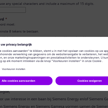
 use any special characters and include a maximum of 15 digits.
rd
*
ord moet:
minste 8 tekens te bestaan.
n kleine letters te bevatten, en ten minste één getal en één symbool.
 uw persoonlijke gegevens te bevatten.
lgebruikte woorden te bevatten.
d bevestigen
*
rivacyverklaring
digde,
or uw interesse in een baan bij Siemens Energy en/of Siemens 
en Siemens Energy en Siemens Gamesa vormen samen de Siemen