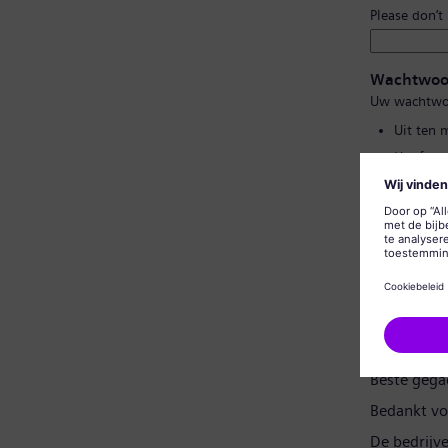
Please don’t
Wachtwoo
Uw wachtwo
Uit ten 
Hoofd- e
Geen van
Geen vee
Wachtwoor
Gegevensp
Beste gega
Bedankt vo
De bedrijv