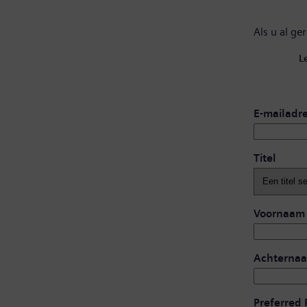
Als u al ge
L
E-mailadr
Titel
Voornaam
Achterna
Preferred