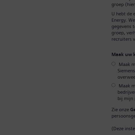
groep (hier
U hebt de 
Energy. We 
gegevens t
groep, ver
recruiters
Maak uw k
Maak mij
Siemens
overweeg
Maak mi
bedrijve
bij mijn
Zie onze
G
persoonsg
(Deze inst