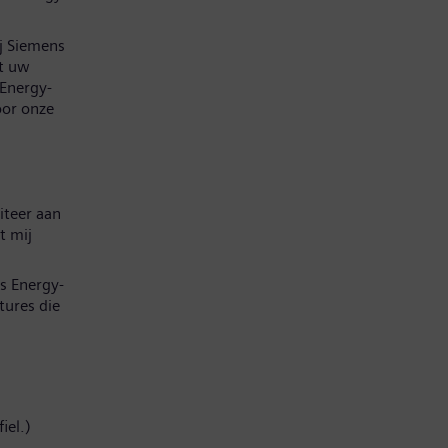
ij Siemens
at uw
 Energy-
oor onze
iteer aan
t mij
s Energy-
tures die
iel.)