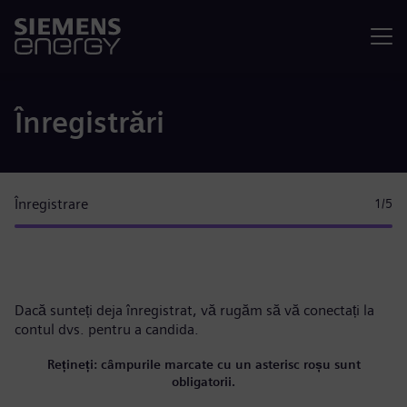
Meniu
Înregistrări
Înregistrare
1
/5
Dacă sunteți deja înregistrat, vă rugăm
să vă conectați la
contul dvs.
pentru a candida.
Rețineți: câmpurile marcate cu un asterisc roșu sunt
obligatorii.