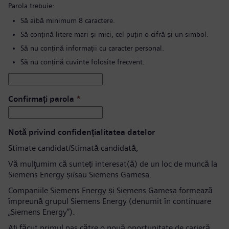
Parola trebuie:
Să aibă minimum 8 caractere.
Să conțină litere mari și mici, cel puțin o cifră și un simbol.
Să nu conțină informații cu caracter personal.
Să nu conțină cuvinte folosite frecvent.
Confirmați parola
*
Notă privind confidențialitatea datelor
Stimate candidat/Stimată candidată,
Vă mulţumim că sunteți interesat(ă) de un loc de muncă la
Siemens Energy și/sau Siemens Gamesa.
Companiile Siemens Energy și Siemens Gamesa formează
împreună grupul Siemens Energy (denumit în continuare
„Siemens Energy”).
Aţi făcut primul pas către o nouă oportunitate de carieră