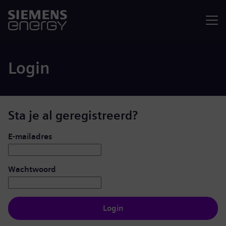
Menu
Login
Sta je al geregistreerd?
Inloggen: gebruiker en wachtwoord
E-mailadres
Wachtwoord
Login