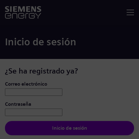
Menú
Inicio de sesión
¿Se ha registrado ya?
Iniciar de sesión: usuario y contraseña
Correo electrónico
Contraseña
Inicio de sesión