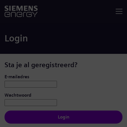
Menu
Login
Sta je al geregistreerd?
Inloggen: gebruiker en wachtwoord
E-mailadres
Wachtwoord
Login