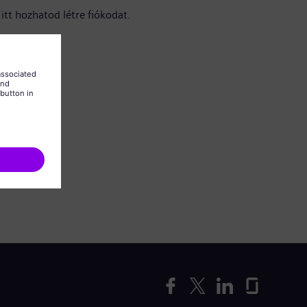
itt hozhatod létre fiókodat.