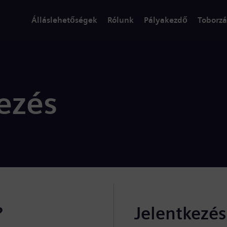
Álláslehetőségek
Rólunk
Pályakezdő
Toborzá
ezés
?
Jelentkezé