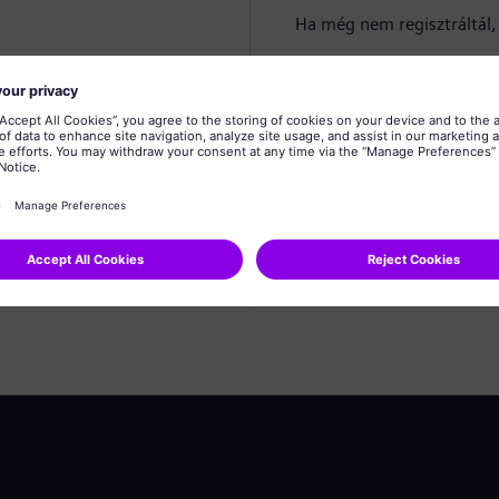
Ha még nem regisztráltál, 
Profil létrehozása