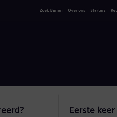
Zoek Banen
Over ons
Starters
Rec
reerd?
Eerste keer 