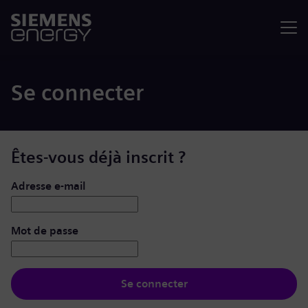
Menu
Se connecter
Êtes-vous déjà inscrit ?
Se connecter : nom d’utilisateur et mot de passe
Adresse e-mail
Mot de passe
Se connecter